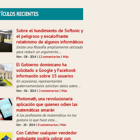
ÍCULOS RECIENTES
Sobre el hundimiento de Softonic y
el peligroso y escalofriante
relativismo de algunos informáticos
Existe una filosofía ampliamente utilizada
para reducir un argumento...
Nov - 08 - 2014 |
12 comentarios
|
Más
El Gobierno dominicano ha
solicitado a Google y Facebook
información sobre 15 usuarios
En ocasiones, representantes
gubernamentales solicitan datos sobre...
Nov - 06 - 2014 |
2 comentarios
|
Más
Photomath, una revolucionaria
aplicación que quienes odien las
matemáticas amarán
A los profesores de matemática no les
gustara lo que hace esta...
Oct - 24 - 2014 |
0 comentarios
|
Más
Con Catcher cualquier vendedor
ambulante podría cobrar con