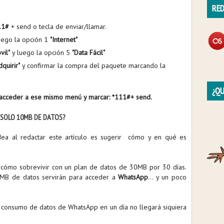
RED
11#
+ send o tecla de enviar/llamar.
ego la opción 1
"Internet"
vil"
y luego la opción 5
"Data Fácil"
dquirir"
y confirmar la compra del paquete marcando la
¿QU
e acceder a ese mismo menú y marcar: *111#+ send.
 SOLO 10MB DE DATOS?
idea al redactar este artículo es sugerir cómo y en qué es
é cómo sobrevivir con un plan de datos de 30MB por 30 días.
10MB de datos servirán para acceder a
WhatsApp
... y un poco
l consumo de datos de WhatsApp en un día no llegará siquiera