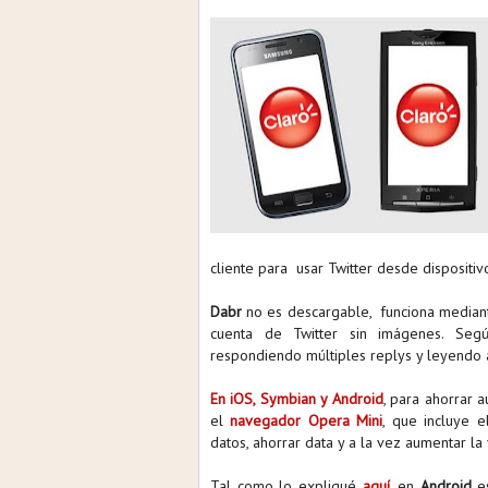
cliente para usar Twitter desde dispositiv
Dabr
no es descargable, funciona mediant
cuenta de Twitter sin imágenes. Seg
respondiendo múltiples replys y leyendo 
En iOS, Symbian y Android
, para ahorrar 
el
navegador Opera Mini
, que incluye
datos, ahorrar data y a la vez aumentar l
Tal como lo expliqué
aquí
, en
Android
es