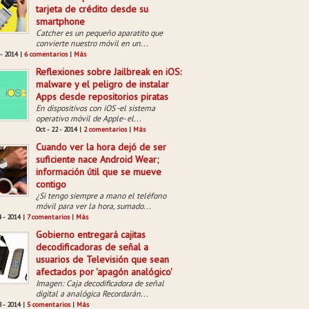
tarjeta de crédito desde su
smartphone
Catcher es un pequeño aparatito que
convierte nuestro móvil en un...
 - 2014 |
6 comentarios
|
Más
Reflexiones sobre Jailbreak en iOS:
malware y el peligro de instalar
Apps desde repositorios piratas
En dispositivos con iOS -el sistema
operativo móvil de Apple- el...
Oct - 22 - 2014 |
2 comentarios
|
Más
Cuando ver la hora dejó de ser
suficiente nace Android Wear;
información útil que se mueve
contigo
¿Si tengo siempre a mano el teléfono
móvil para ver la hora, sumado...
4 - 2014 |
7 comentarios
|
Más
Gobierno entregará cajitas
decodificadoras de señal a
usuarios de Televisión que sean
afectados por 'apagón analógico'
Imagen: Caja decodificadora de señal
digital a analógica Recordarán...
8 - 2014 |
5 comentarios
|
Más