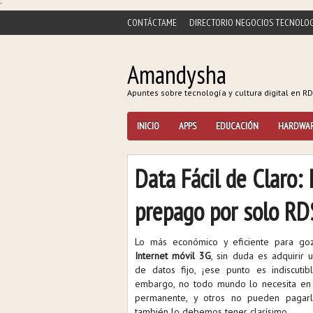
'
CONTÁCTAME
DIRECTORIO NEGOCIOS TECNOLOG
Amandysha
Apuntes sobre tecnología y cultura digital en RD
INICIO
APPS
EDUCACIÓN
HARDWA
Data Fácil de Claro: 
prepago por solo R
Lo más económico y eficiente para go
Internet móvil 3G
, sin duda es adquirir 
de datos fijo, ¡ese punto es indiscutib
embargo, no todo mundo lo necesita en
permanente, y otros no pueden pagarl
también lo debemos tener clarísimo.