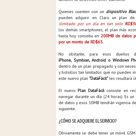
Quienes cuenten con un
dispositivo Bla
pueden adquirir en Claro un plan d
ilimitado por un día en tan solo
RD$5
los demás smartphones, el plan más eco
hasta hoy consistía en
200MB de datos po
por un monto de RD$65.
No obstante, para esos dueños 
iPhone, Symbian, Android o Windows P
dentro de un plan prepagado y con neces
y bolsillos tan limitados que no pueden in
este nuevo plan
"DataFácil"
les resultará út
El nuevo
Plan DataFácil
consiste en re
navegar durante un día (24 horas). Es un 
de datos y esos 10MB tendrán vigencia de
siguiente.
¿CÓMO SE ADQUIERE EL SERVICIO?
Obviamente se debe tener un móvil GSM 