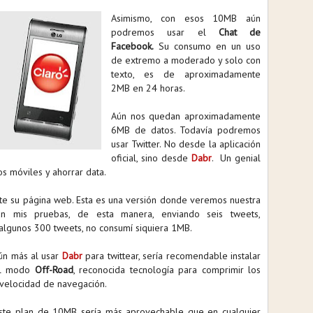
Asimismo, con esos 10MB aún
podremos usar el
Chat de
Facebook.
Su consumo en un uso
de extremo a moderado y solo con
texto, es de aproximadamente
2MB en 24 horas.
Aún nos quedan aproximadamente
6MB de datos. Todavía podremos
usar Twitter. No desde la aplicación
oficial, sino desde
Dabr
. Un genial
os móviles y ahorrar data.
e su página web. Esta es una versión donde veremos nuestra
ún mis pruebas, de esta manera, enviando seis tweets,
algunos 300 tweets, no consumí siquiera 1MB.
aún más al usar
Dabr
para twittear, sería recomendable instalar
 el modo
Off-Road
, reconocida tecnología para comprimir los
a velocidad de navegación.
te plan de 10MB sería más aprovechable que en cualquier