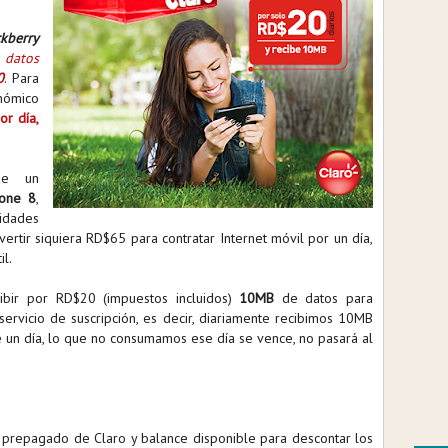
ckberry
e
datos
0
. Para
nómico
r día,
de un
hone 8
,
idades
vertir siquiera RD$65 para contratar Internet móvil por un día,
il.
cibir por RD$20 (impuestos incluidos)
10MB
de datos para
servicio de suscripción, es decir, diariamente recibimos 10MB
 un día, lo que no consumamos ese día se vence, no pasará al
prepagado de Claro y balance disponible para descontar los