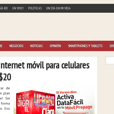
ÍA RD
EN VIVO!
POLÍTICAS
UN DÍA EN MI VIDA
RE
NEGOCIOS
NOTICIAS
OPINIÓN
SMARTPHONES Y TABLETS
SO
Internet móvil para celulares
D$20
zar de
un plan
le! Sin
 forma
o. Eso