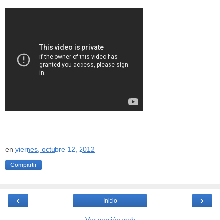
en
viernes, octubre 12, 2012
Compartir
‹
›
Inicio
Ver versión web