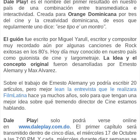
Dale Play!
es el nombre del primer resultado en nuestro
país de una combinación entre transmediatica e
interactividad. Creada para
Orange Dominicana
por tres
del cine y la creatividad dominicana, de esos que
regularmente uno dice:
"ese tipo e' un montro".
El guión
fue escrito por Miguel Yarull, escritor y compositor
muy recordado aún por algunas canciones de Rock
exitosas en los 80's. Hoy día muy conocido en nuestro país
como guionista de cine y largometraje.
La Idea y el
concepto original
fueron desarrolladas por Ernesto
Alemany y Max Alvarez.
Sobre el trabajo de Ernesto Alemany yo podría escribir 20
artículos, pero mejor
lean la entrevista que le realizara
FilmLatina
hace ya muchos años, solo para que tengan una
mejor idea sobre qué tremendo director de Cine estamos
hablando.
Dale Play
! solo podrá verse online
en
www.daleplay.com.do
. El primer capítulo será
transmitido dentro de cinco días, el miércoles 17 de Octubre
a las 7:00 PM. Y cada miércoles durante diez semanas se