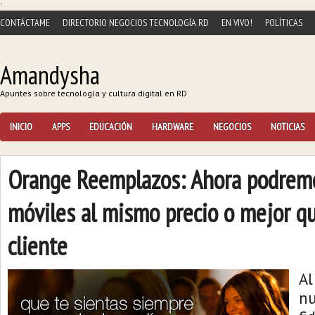
'
CONTÁCTAME
DIRECTORIO NEGOCIOS TECNOLOGÍA RD
EN VIVO!
POLÍTICAS
Amandysha
Apuntes sobre tecnología y cultura digital en RD
INICIO
APPS
EDUCACIÓN
HARDWARE
NEGOCIOS
NOTICIAS
Orange Reemplazos: Ahora podremo
móviles al mismo precio o mejor q
cliente
Al
n