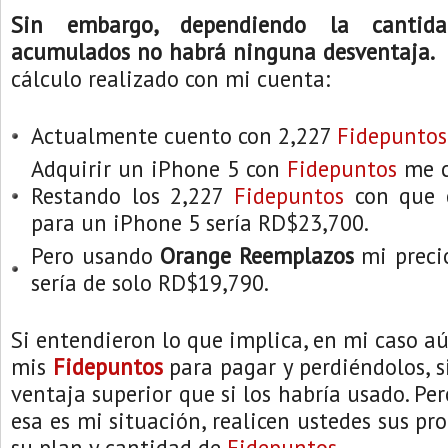
Sin embargo, dependiendo la cant
acumulados no habrá ninguna desventaja.
E
cálculo realizado con mi cuenta:
Actualmente cuento con 2,227
Fidepuntos
Adquirir un iPhone 5 con
Fidepuntos
me c
Restando los 2,227
Fidepuntos
con que 
para un iPhone 5 sería RD$23,700.
Pero usando
Orange Reemplazos
mi preci
sería de solo RD$19,790.
Si entendieron lo que implica, en mi caso a
mis
Fidepuntos
para pagar y perdiéndolos, 
ventaja superior que si los habría usado. P
esa es mi situación, realicen ustedes sus pr
su plan y cantidad de
Fidepuntos
.